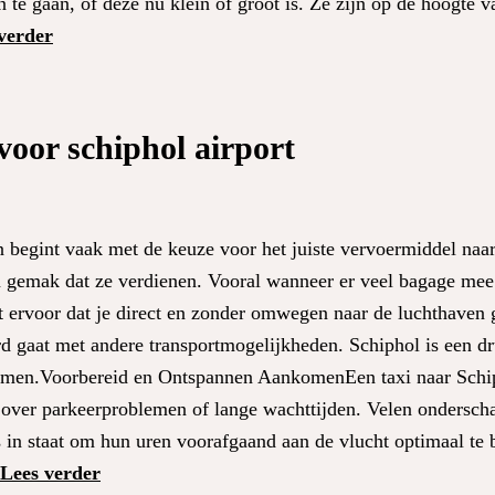
 te gaan, of deze nu klein of groot is. Ze zijn op de hoogte 
verder
 voor schiphol airport
begint vaak met de keuze voor het juiste vervoermiddel naar
en gemak dat ze verdienen. Vooral wanneer er veel bagage mee
gt ervoor dat je direct en zonder omwegen naar de luchthaven 
ard gaat met andere transportmogelijkheden. Schiphol is een d
 komen.Voorbereid en Ontspannen AankomenEen taxi naar Schi
n over parkeerproblemen of lange wachttijden. Velen onderscha
rs in staat om hun uren voorafgaand aan de vlucht optimaal te 
Lees verder