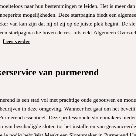
moeiteloos naar hun bestemmingen te leiden. Het is meer dan 
 onbeperkte mogelijkheden. Deze startpagina biedt een algeme
r van kan zijn dat hij of zij op de juiste plek begint. De sleu
een startpagina die boven de rest uitsteekt.Algemeen Overzic
.
Lees verder
erservice van purmerend
erend is een stad vol met prachtige oude gebouwen en mode
 bedrijven in deze omgeving. Wanneer het gaat om het beveili
 Purmerend essentieel. Deze professionele slotenmakers biede
n van beschadigde sloten tot het installeren van geavanceerde
 die je nodig hebt.Wat Maakt een Slotenmaker in Purmerend U