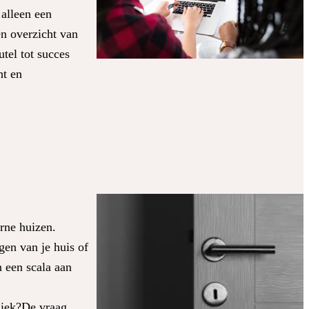
alleen een
en overzicht van
tel tot succes
ht en
rne huizen.
gen van je huis of
n een scala aan
niek?De vraag