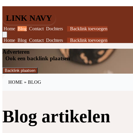
LINK NAVY
Home
Blog
Contact
Dochters
Backlink toevoegen
Home
Blog
Contact
Dochters
Backlink toevoegen
Adverteren
Ook een backlink plaatsen
Backlink plaatsen
HOME
»
BLOG
Blog artikelen