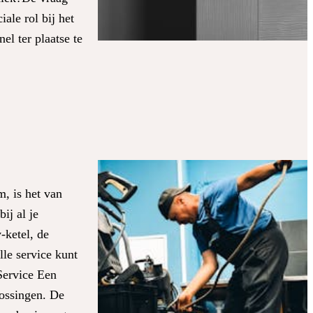
ale rol bij het
l ter plaatse te
, is het van
ij al je
-ketel, de
lle service kunt
 Service Een
lossingen. De