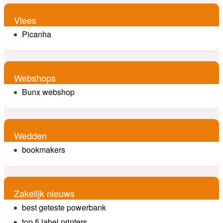
Vlees
Picanha
Webshops
Bunx webshop
Wedden
bookmakers
Zakelijk nieuws
best geteste powerbank
top 5 label printers