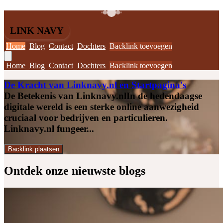
LINK NAVY
Home
Blog
Contact
Dochters
Backlink toevoegen
Home
Blog
Contact
Dochters
Backlink toevoegen
De Kracht van Linknavy.nl en Startpagina's
De Betekenis van Linknavy.nlIn de hedendaagse
digitale wereld is een sterke online aanwezigheid
cruciaal voor bedrijven en particulieren.
Linknavy.nl fungeer...
Backlink plaatsen
Ontdek onze
nieuwste blogs