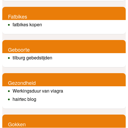
Fatbikes
fatbikes kopen
Geboorte
tilburg gebedstijden
Gezondheid
Werkingsduur van viagra
hairtec blog
Gokken